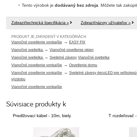
Tento výrobok je
dodávaný bez zdroja
. Môžete tak zakúpi
Zobraziťtechnická špecifikácia »
Zobraziťnázory užívateľov »
PRODUKT JE ZARADENÝ V KATEGÓRIÁCH
→
Vianočné osvetlenie vonkajšie
EASY FIX
→
Vianočné svetielka
Vianočné osvetlenie okien
→
Vianočné svetielka
Svetelné závesy
Vianočné svetielka
→
Vianočné osvetlenie vonkajšie
Osvetlenie domu
→
Vianočné osvetlenie vonkajšie
Svetelné závesy decoLED pre veľkolepú
výzdobu
Vianočné osvetlenie vonkajšie
Súvisiace produkty k
Predlžovací kábel - 10m, biely
T rozdeľovač -