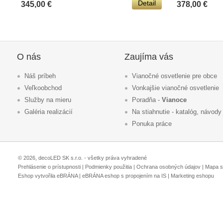
Detail
345,00 €
378,00 €
O nás
Zaujíma vás
Náš príbeh
Vianočné osvetlenie pre obce
Veľkoobchod
Vonkajšie vianočné osvetlenie
Služby na mieru
Poradňa -
Vianoce
Galéria realizácií
Na stiahnutie - katalóg, návody
Ponuka práce
© 2026, decoLED SK s.r.o. - všetky práva vyhradené
Prehlásenie o prístupnosti
|
Podmienky použitia
|
Ochrana osobných údajov
|
Mapa s
Eshop vytvořila eBRÁNA
|
eBRÁNA eshop s propojením na IS
|
Marketing eshopu