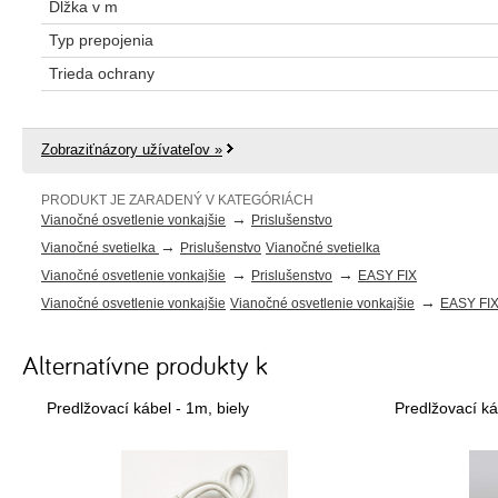
Dĺžka v m
Typ prepojenia
Trieda ochrany
Zobraziťnázory užívateľov »
PRODUKT JE ZARADENÝ V KATEGÓRIÁCH
→
Vianočné osvetlenie vonkajšie
Prislušenstvo
→
Vianočné svetielka
Prislušenstvo
Vianočné svetielka
→
→
Vianočné osvetlenie vonkajšie
Prislušenstvo
EASY FIX
→
Vianočné osvetlenie vonkajšie
Vianočné osvetlenie vonkajšie
EASY FI
Alternatívne produkty k
Predlžovací kábel - 1m, biely
Predlžovací ká