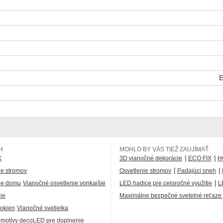
E
H
MOHLO BY VÁS TIEŽ ZAUJÍMAŤ
|
|
X
3D vianočné dekorácie
ECO FIX
H
|
|
ie stromov
Osvetlenie stromov
Padajúci sneh
|
ie domu
Vianočné osvetlenie vonkajšie
LED hadice pre celoročné využitie
L
ie
Maximálne bezpečné svetelné reťaze p
 okien
Vianočné svetielka
 motívy decoLED pre doplnenie