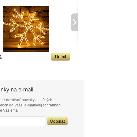
Detail
€
75,00 €
nky na e-mail
e si dostávať novinky o akčných
ktoch do Vašej e-mailovej schránky?
e Váš email.