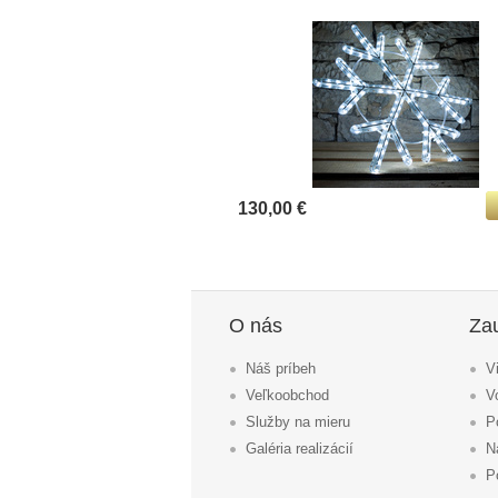
130,00 €
O nás
Za
Náš príbeh
V
Veľkoobchod
V
Služby na mieru
P
Galéria realizácií
N
P