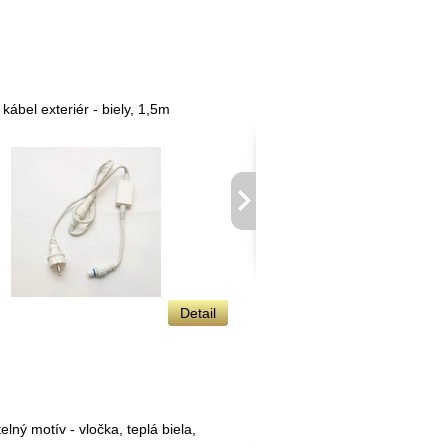
kábel exteriér - biely, 1,5m
LED svetelná reťaz 
biela, 120 diód
Detail
108,00 €
lný motív - vločka, teplá biela,
LED svetelný motív -