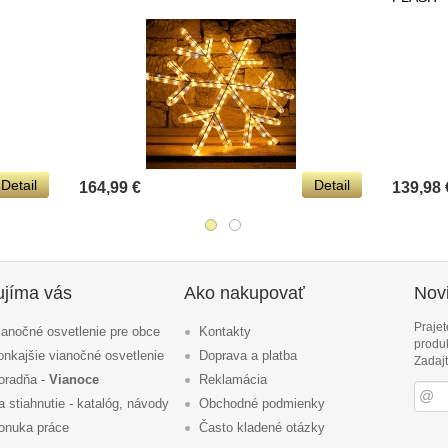
Detail
Detail
164,99 €
139,98 
ujíma vás
Ako nakupovať
Novi
Prajet
ianočné osvetlenie pre obce
Kontakty
produ
onkajšie vianočné osvetlenie
Doprava a platba
Zadajt
oradňa -
Vianoce
Reklamácia
a stiahnutie - katalóg, návody
Obchodné podmienky
onuka práce
Často kladené otázky