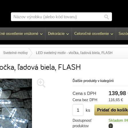
né osvetlenie vnútorné
Dekorácie
Celoročné osvetlenie
Sezón
Svetelné motívy
LED svetelný motív - vločka, ľadová biela, FLASH
ločka, ľadová biela, FLASH
Ďalšie produkty v kategórii
139,98
Cena s DPH
Cena bez DPH
116,65 €
ks
Dostupnosť
Skladom I
produktov
i