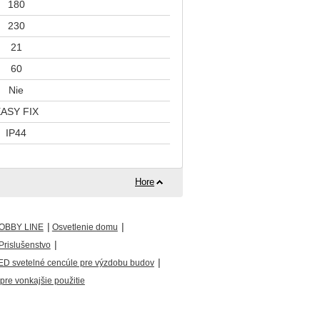
180
230
21
60
Nie
ASY FIX
IP44
Hore
|
|
OBBY LINE
Osvetlenie domu
|
Prislušenstvo
|
ED svetelné cencúle pre výzdobu budov
re vonkajšie použitie