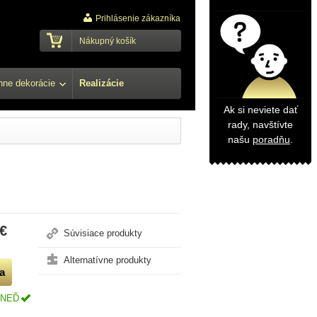
Prihlásenie zákazníka
Nákupný košík
ne dekorácie
Realizácie
Ak si neviete dať
rady, navštívte
našu
poradňu
.
 €
Súvisiace produkty
Alternatívne produkty
HNEĎ