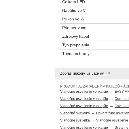
Celkom LED
Napätie vo V
Príkon vo W
Priemer v cm
Zdrojový kábel
Typ prepojenia
Trieda ochrany
Zobraziťnázory užívateľov »
PRODUKT JE ZARADENÝ V KATEGÓRIÁC
→
Vianočné osvetlenie vonkajšie
EASY FI
→
Vianočné osvetlenie vonkajšie
Osvetlen
→
Vianočné osvetlenie vonkajšie
Osvetlen
→
Vianočné svetielka
Dekoratívne osvetlen
→
Vianočné svetielka
Vianočné osvetlenie
→
Vianočné osvetlenie vonkajšie
Svetelné