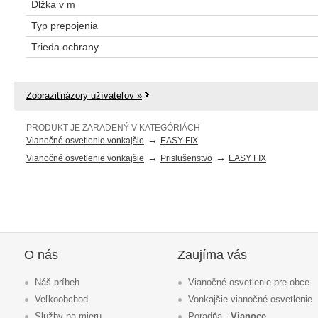
Dĺžka v m
Typ prepojenia
Trieda ochrany
Zobraziťnázory užívateľov »
PRODUKT JE ZARADENÝ V KATEGÓRIÁCH
→
Vianočné osvetlenie vonkajšie
EASY FIX
→
→
Vianočné osvetlenie vonkajšie
Prislušenstvo
EASY FIX
O nás
Zaujíma vás
Náš príbeh
Vianočné osvetlenie pre obce
Veľkoobchod
Vonkajšie vianočné osvetlenie
Služby na mieru
Poradňa -
Vianoce