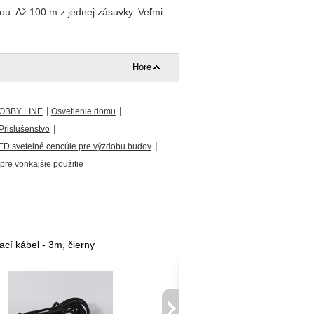
bou. Až 100 m z jednej zásuvky. Veľmi
Hore
|
|
OBBY LINE
Osvetlenie domu
|
Prislušenstvo
|
ED svetelné cencúle pre výzdobu budov
re vonkajšie použitie
ací kábel - 3m, čierny
Predlžovací kábel - 