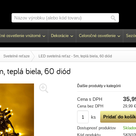
né osvetlenie vnútorné
Dekorácie
Celoročné osvetlenie
Sezón
Svetelné reťaze
LED svetelná reťaz - 5m, teplá biela, 60 diód
, teplá biela, 60 diód
Ďalšie produkty v kategórii
35,9
Cena s DPH
Cena bez DPH
29,99 €
ks
Dostupnosť produktov
Sklad
Kód produktu
SKN10