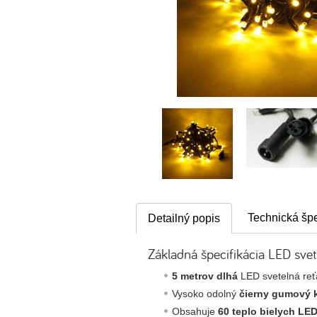
Technická špe
Detailný popis
Základná špecifikácia LED svete
5 metrov dlhá
LED svetelná reť
Vysoko odolný
čierny gumový 
Obsahuje
60 teplo bielych LE