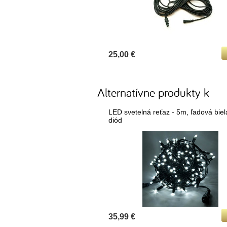
25,00 €
Alternatívne produkty k
 teplá biela, 120
LED svetelná reťaz - 5m, ľadová biel
diód
Detail
35,99 €