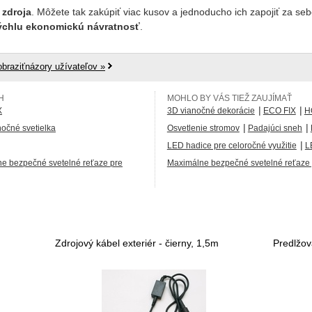
zdroja
. Môžete tak zakúpiť viac kusov a jednoducho ich zapojiť za se
 rýchlu ekonomickú návratnosť
.
obraziťnázory užívateľov »
H
MOHLO BY VÁS TIEŽ ZAUJÍMAŤ
|
|
X
3D vianočné dekorácie
ECO FIX
H
|
|
očné svetielka
Osvetlenie stromov
Padajúci sneh
|
LED hadice pre celoročné využitie
L
e bezpečné svetelné reťaze pre
Maximálne bezpečné svetelné reťaze p
Zdrojový kábel exteriér - čierny, 1,5m
Predlžov