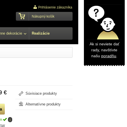
Prihlásenie zákazníka
Nákupný košík
ne dekorácie
Realizácie
Ak si neviete dať
rady, navštívte
našu
poradňu
.
9 €
Súvisiace produkty
Alternatívne produkty
om
i
5W