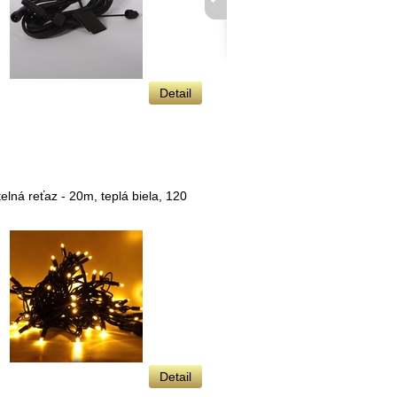
Detail
4,99 €
elná reťaz - 20m, teplá biela, 120
LED svetelná reťaz -
diód
Detail
35,99 €