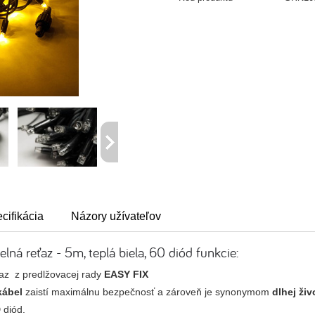
cifikácia
Názory užívateľov
lná reťaz - 5m, teplá biela, 60 diód funkcie:
az z predlžovacej rady
EASY FIX
kábel
zaistí maximálnu bezpečnosť a zároveň je synonymom
dlhej živ
D
diód.