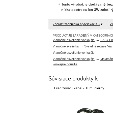
Tento výrobok je
dodávaný bez 
nízka spotreba len 3W zaistí
Zobraziťtechnická špecifikácia »
Z
PRODUKT JE ZARADENÝ V KATEGÓRIÁC
→
Vianočné osvetlenie vonkajšie
EASY FI
→
Vianočné svetielka
Svetelné reťaze
Vian
Vianočné osvetlenie vonkajšie
→
Vianočné osvetlenie vonkajšie
Maximáln
vonkajšie použitie
Súvisiace produkty k
Predlžovací kábel - 10m, čierny