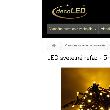
Vianočné osvetlenie vonkajšie
Vianoč
Vianočné osvetlenie vonkajšie
LED svetelná reťaz - 5m