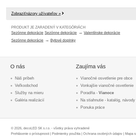
Zobraziťnázory užívateľov »
PRODUKT JE ZARADENÝ V KATEGÓRIÁCH
→
Sezónne dekorácie
Sezónne dekorácie
Valentínske dekorácie
→
Sezónne dekorácie
Bytové doplnky
O nás
Zaujíma vás
Náš príbeh
Vianočné osvetlenie pre obce
Veľkoobchod
Vonkajšie vianočné osvetlenie
Služby na mieru
Poradňa -
Vianoce
Galéria realizácií
Na stiahnutie - katalóg, návody
Ponuka práce
© 2026, decoLED SK s.r.o. - všetky práva vyhradené
Prehlásenie o prístupnosti
|
Podmienky použitia
|
Ochrana osobných údajov
|
Mapa s