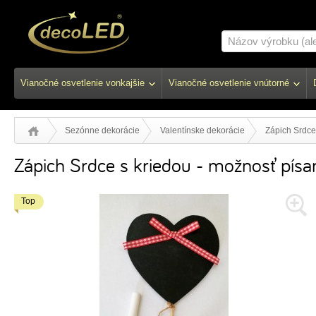
Vianočné osvetlenie vonkajšie
Vianočné osvetlenie vnútorné
Sezónne dekorácie
Valentínske dekorácie
Zápich Srdce
Zápich Srdce s kriedou - možnosť písan
Top