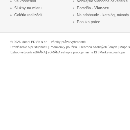
Veľkoobchod
Vonkajšie vianočné osvetlenie
Služby na mieru
Poradňa -
Vianoce
Galéria realizácií
Na stiahnutie - katalóg, návody
Ponuka práce
© 2026, decoLED SK s.r.o. - všetky práva vyhradené
Prehlásenie o prístupnosti
|
Podmienky použitia
|
Ochrana osobných údajov
|
Mapa s
Eshop vytvořila eBRÁNA
|
eBRÁNA eshop s propojením na IS
|
Marketing eshopu