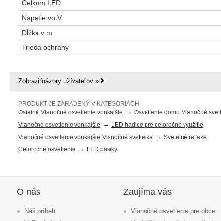
Celkom LED
Napätie vo V
Dĺžka v m
Trieda ochrany
Zobraziťnázory užívateľov »
PRODUKT JE ZARADENÝ V KATEGÓRIÁCH
→
Ostatné
Vianočné osvetlenie vonkajšie
Osvetlenie domu
Vianočné svet
→
Vianočné osvetlenie vonkajšie
LED hadice pre celoročné využitie
→
Vianočné osvetlenie vonkajšie
Vianočné svetielka
Svetelné reťaze
→
Celoročné osvetlenie
LED pásiky
O nás
Zaujíma vás
Náš príbeh
Vianočné osvetlenie pre obce