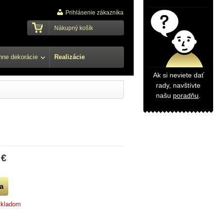
Prihlásenie zákazníka
Nákupný košík
ne dekorácie
Realizácie
Ak si neviete dať
rady, navštívte
našu
poradňu
.
 €
skladom