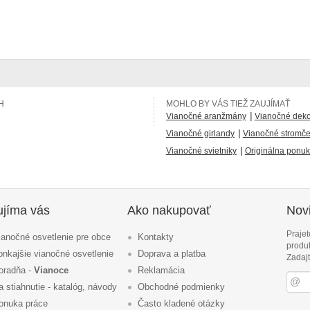
H
MOHLO BY VÁS TIEŽ ZAUJÍMAŤ
|
Vianočné aranžmány
Vianočné dekor
|
Vianočné girlandy
Vianočné stromč
|
Vianočné svietniky
Originálna ponuk
ujíma vás
Ako nakupovať
Novi
Prajet
ianočné osvetlenie pre obce
Kontakty
produ
onkajšie vianočné osvetlenie
Doprava a platba
Zadajt
oradňa -
Vianoce
Reklamácia
a stiahnutie - katalóg, návody
Obchodné podmienky
onuka práce
Často kladené otázky