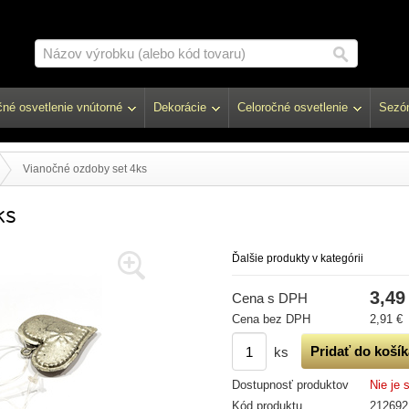
né osvetlenie vnútorné
Dekorácie
Celoročné osvetlenie
Sezón
Vianočné ozdoby set 4ks
ks
Ďalšie produkty v kategórii
3,49
Cena s DPH
Cena bez DPH
2,91 €
ks
Dostupnosť produktov
Nie je 
Kód produktu
212692