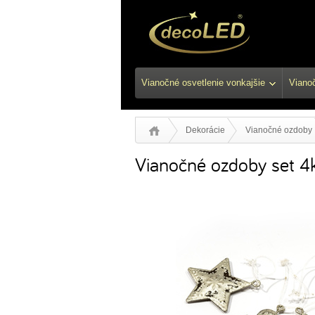
Vianočné osvetlenie vonkajšie
Vianoč
Dekorácie
Vianočné ozdoby
Vianočné ozdoby set 4