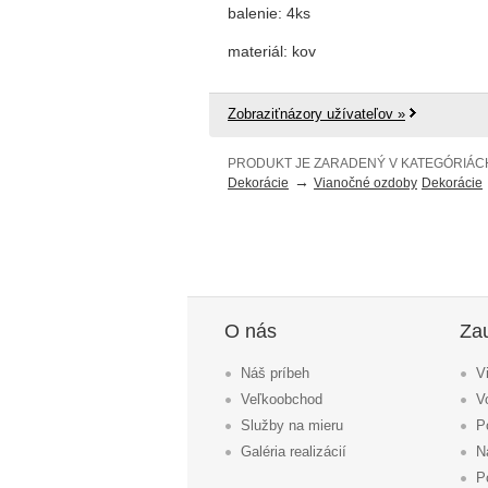
balenie: 4ks
materiál: kov
Zobraziťnázory užívateľov »
PRODUKT JE ZARADENÝ V KATEGÓRIÁC
→
Dekorácie
Vianočné ozdoby
Dekorácie
O nás
Za
Náš príbeh
V
Veľkoobchod
V
Služby na mieru
P
Galéria realizácií
N
P