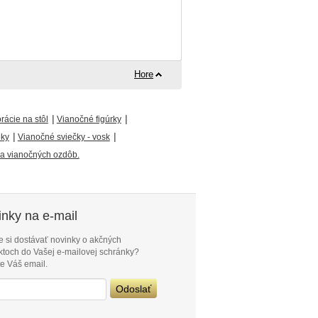
Hore
|
|
ácie na stôl
Vianočné figúrky
|
|
eky
Vianočné sviečky - vosk
a vianočných ozdôb.
nky na e-mail
e si dostávať novinky o akčných
ktoch do Vašej e-mailovej schránky?
e Váš email.