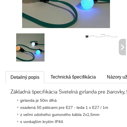
Technická špecifikácia
Názory už
Detailný popis
Základná špecifikácia Svetelná girlanda pre žiarovky
girlanda je 50m
dlhá
osadená
50
päticami
pre
E27
-
teda
1
x
E27
/
1m
z veľmi
odolného
gumového
kábla
2x1,5mm
s
vonkajším
krytím
IP44
.