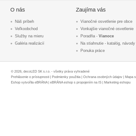
O nás
Zaujíma vás
Náš príbeh
Vianočné osvetlenie pre obce
Veľkoobchod
Vonkajšie vianočné osvetlenie
Služby na mieru
Poradňa -
Vianoce
Galéria realizácií
Na stiahnutie - katalóg, návody
Ponuka práce
© 2026, decoLED SK s.r.o. - všetky práva vyhradené
Prehlásenie o prístupnosti
|
Podmienky použitia
|
Ochrana osobných údajov
|
Mapa s
Eshop vytvořila eBRÁNA
|
eBRÁNA eshop s propojením na IS
|
Marketing eshopu