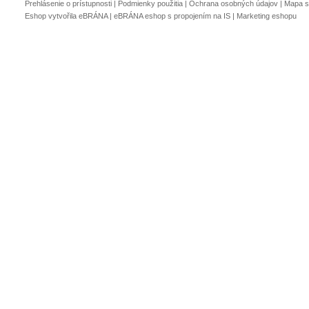
Prehlásenie o prístupnosti
|
Podmienky použitia
|
Ochrana osobných údajov
|
Mapa s
Eshop vytvořila eBRÁNA
|
eBRÁNA eshop s propojením na IS
|
Marketing eshopu