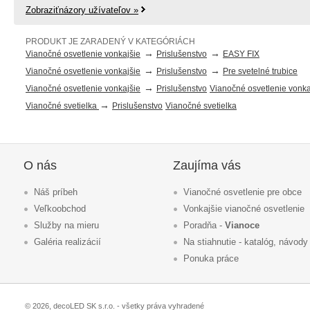
Zobraziťnázory užívateľov »
PRODUKT JE ZARADENÝ V KATEGÓRIÁCH
→
→
Vianočné osvetlenie vonkajšie
Prislušenstvo
EASY FIX
→
→
Vianočné osvetlenie vonkajšie
Prislušenstvo
Pre svetelné trubice
→
Vianočné osvetlenie vonkajšie
Prislušenstvo
Vianočné osvetlenie vonka
→
Vianočné svetielka
Prislušenstvo
Vianočné svetielka
O nás
Zaujíma vás
Náš príbeh
Vianočné osvetlenie pre obce
Veľkoobchod
Vonkajšie vianočné osvetlenie
Služby na mieru
Poradňa -
Vianoce
Galéria realizácií
Na stiahnutie - katalóg, návody
Ponuka práce
© 2026, decoLED SK s.r.o. - všetky práva vyhradené