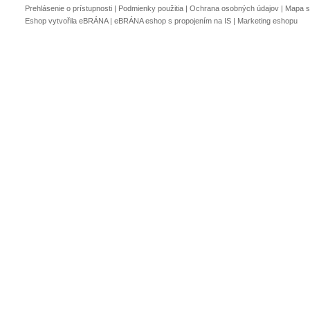
Prehlásenie o prístupnosti
|
Podmienky použitia
|
Ochrana osobných údajov
|
Mapa s
Eshop vytvořila eBRÁNA
|
eBRÁNA eshop s propojením na IS
|
Marketing eshopu