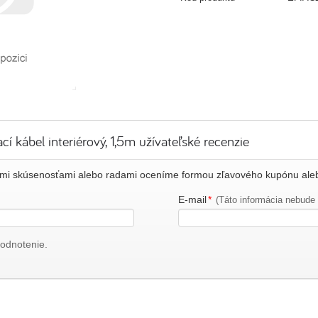
í kábel interiérový, 1,5m užívateľské recenzie
nými skúsenosťami alebo radami oceníme formou zľavového kupónu ale
E-mail
*
(Táto informácia nebude 
odnotenie.