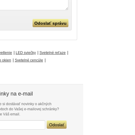
|
|
|
vetlenie
LED sviečky
Svetelné reťaze
|
|
e okien
Svetelné cencúle
nky na e-mail
e si dostávať novinky o akčných
ktoch do Vašej e-mailovej schránky?
e Váš email.