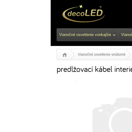
Vianočné osvetlenie vonkajšie
Vianoč
Vianočné osvetlenie vnútorné
predlžovací kábel interi