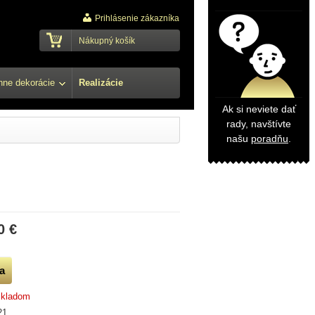
Prihlásenie zákazníka
Nákupný košík
ne dekorácie
Realizácie
Ak si neviete dať
rady, navštívte
našu
poradňu
.
0 €
skladom
21