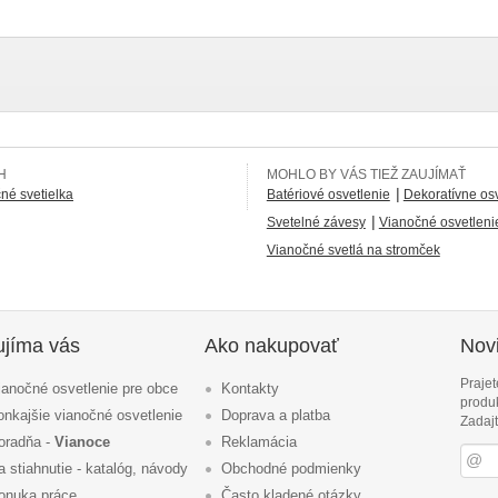
H
MOHLO BY VÁS TIEŽ ZAUJÍMAŤ
|
né svetielka
Batériové osvetlenie
Dekoratívne os
|
Svetelné závesy
Vianočné osvetleni
Vianočné svetlá na stromček
ujíma vás
Ako nakupovať
Novi
Prajet
ianočné osvetlenie pre obce
Kontakty
produ
onkajšie vianočné osvetlenie
Doprava a platba
Zadajt
oradňa -
Vianoce
Reklamácia
a stiahnutie - katalóg, návody
Obchodné podmienky
onuka práce
Často kladené otázky