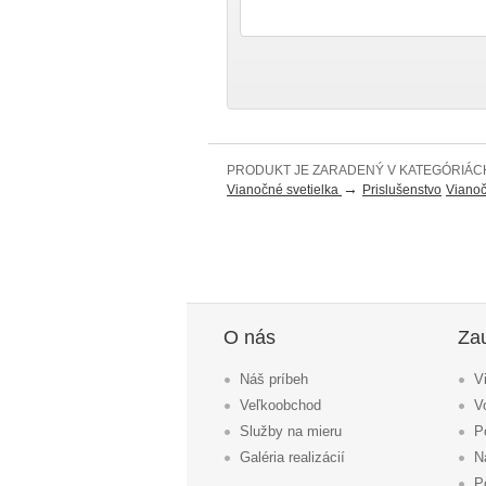
PRODUKT JE ZARADENÝ V KATEGÓRIÁC
→
Vianočné svetielka
Prislušenstvo
Vianoč
O nás
Za
Náš príbeh
V
Veľkoobchod
V
Služby na mieru
P
Galéria realizácií
N
P