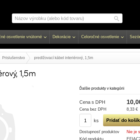
né osvetlenie vnútorné
Dekorácie
Celoročné osvetlenie
Sezón
Prislušenstvo
predlžovací kábel interiérový, 1,5m
érový, 1,5m
Ďalšie produkty v kategórii
10,0
Cena s DPH
Cena bez DPH
8,33 €
ks
Dostupnosť produktov
Nie je 
Kód produktu
EFIAC