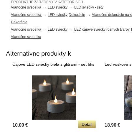
PRODUKT JE ZARADENÝ V KATEGÓRIÁCH
→
→
Vianočné svetielka
LED sviečky
LED sviečky - sety
→
→
Vianočné svetielka
LED sviečky
Dekorácie
Vianočné dekorácie na s
Dekorácie
→
→
Vianočné svetielka
LED sviečky
LED čajové sviečky rôznych tvarov, 
Vianočné svetielka
Alternatívne produkty k
Čajové LED sviečky biela s glitrami - set 6ks
Led voskové sv
Detail
10,00 €
18,90 €