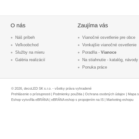
O nás
Zaujíma vás
Náš príbeh
Vianočné osvetlenie pre obce
Veľkoobchod
Vonkajšie vianočné osvetlenie
Služby na mieru
Poradňa -
Vianoce
Galéria realizácií
Na stiahnutie - katalóg, návody
Ponuka práce
© 2026, decoLED SK s.r.o. - všetky práva vyhradené
Prehlásenie o prístupnosti
|
Podmienky použitia
|
Ochrana osobných údajov
|
Mapa s
Eshop vytvořila eBRÁNA
|
eBRÁNA eshop s propojením na IS
|
Marketing eshopu