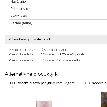
Napájanie
Priemer v cm
Výška v cm
Vzhľad (farba)
Zobraziťnázory užívateľov »
PRODUKT JE ZARADENÝ V KATEGÓRIÁCH
→
→
Vianočné svetielka
LED sviečky
LED sviečky klasik
→
Vianočné svetielka
LED sviečky
Vianočné svetielka
Alternatívne produkty k
LED sviečka ružová pohyblivý knot 12,5cm,
LED sviečka bi
1ks