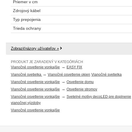
Priemer v cm
Zdrojový kábel
Typ prepojenia
Trieda ochrany
Zobraziťnázory užívateľov »
PRODUKT JE ZARADENÝ V KATEGÓRIÁCH
→
Vianočné osvetlenie vonkajšie
EASY FIX
→
Vianočné svetielka
Vianočné osvetlenie okien
Vianočné svetielka
→
Vianočné osvetlenie vonkajšie
Osvetlenie domu
→
Vianočné osvetlenie vonkajšie
Osvetlenie stromov
→
Vianočné osvetlenie vonkajšie
Svetelné motívy decoLED pre doplnenie
vianočnej výzdoby
Vianočné osvetlenie vonkajšie