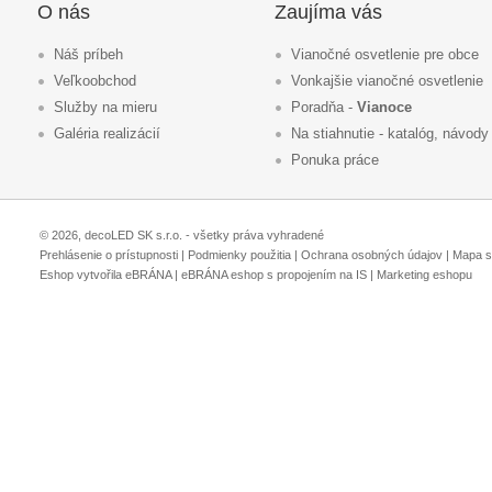
O nás
Zaujíma vás
Náš príbeh
Vianočné osvetlenie pre obce
Veľkoobchod
Vonkajšie vianočné osvetlenie
Služby na mieru
Poradňa -
Vianoce
Galéria realizácií
Na stiahnutie - katalóg, návody
Ponuka práce
© 2026, decoLED SK s.r.o. - všetky práva vyhradené
Prehlásenie o prístupnosti
|
Podmienky použitia
|
Ochrana osobných údajov
|
Mapa s
Eshop vytvořila eBRÁNA
|
eBRÁNA eshop s propojením na IS
|
Marketing eshopu