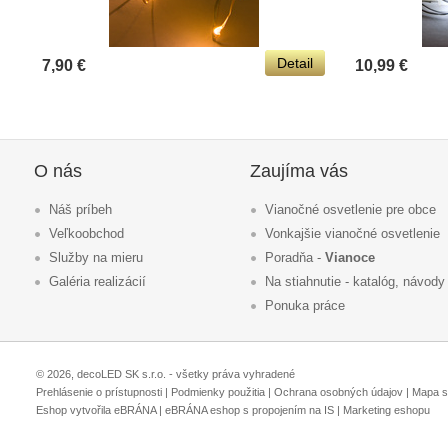
Detail
7,90 €
10,99 €
O nás
Zaujíma vás
Náš príbeh
Vianočné osvetlenie pre obce
Veľkoobchod
Vonkajšie vianočné osvetlenie
Služby na mieru
Poradňa -
Vianoce
Galéria realizácií
Na stiahnutie - katalóg, návody
Ponuka práce
© 2026, decoLED SK s.r.o. - všetky práva vyhradené
Prehlásenie o prístupnosti
|
Podmienky použitia
|
Ochrana osobných údajov
|
Mapa s
Eshop vytvořila eBRÁNA
|
eBRÁNA eshop s propojením na IS
|
Marketing eshopu