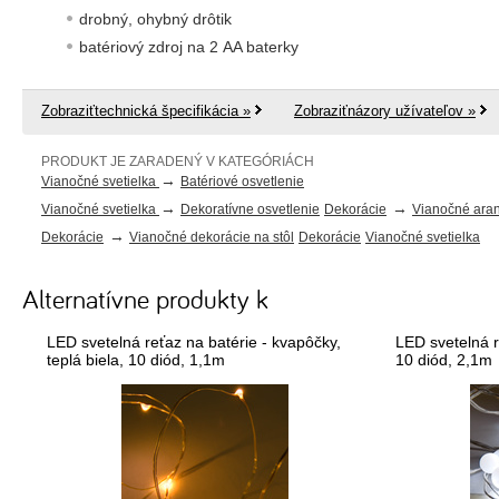
drobný, ohybný drôtik
batériový zdroj na 2 AA baterky
Zobraziťtechnická špecifikácia »
Zobraziťnázory užívateľov »
PRODUKT JE ZARADENÝ V KATEGÓRIÁCH
→
Vianočné svetielka
Batériové osvetlenie
→
→
Vianočné svetielka
Dekoratívne osvetlenie
Dekorácie
Vianočné ara
→
Dekorácie
Vianočné dekorácie na stôl
Dekorácie
Vianočné svetielka
Alternatívne produkty k
LED svetelná reťaz na batérie - kvapôčky,
LED svetelná r
teplá biela, 10 diód, 1,1m
10 diód, 2,1m