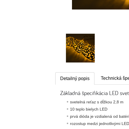
Technická špe
Detailný popis
Základná špecifikácia LED svete
svetelná reťaz s dĺžkou 2,8 m
10 teplo bielych LED
prvá dióda je vzdialená od baté
rozostup medzi jednotlivými LE