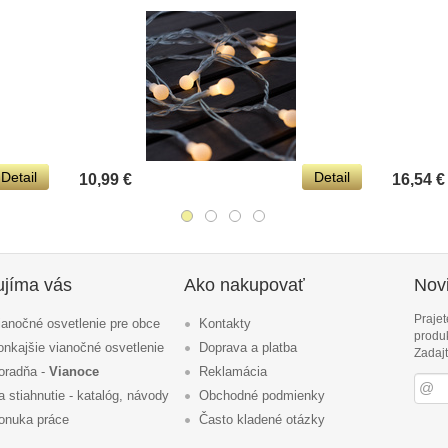
Detail
Detail
10,99 €
16,54 €
ujíma vás
Ako nakupovať
Novi
Prajet
ianočné osvetlenie pre obce
Kontakty
produ
onkajšie vianočné osvetlenie
Doprava a platba
Zadajt
oradňa -
Vianoce
Reklamácia
a stiahnutie - katalóg, návody
Obchodné podmienky
onuka práce
Často kladené otázky