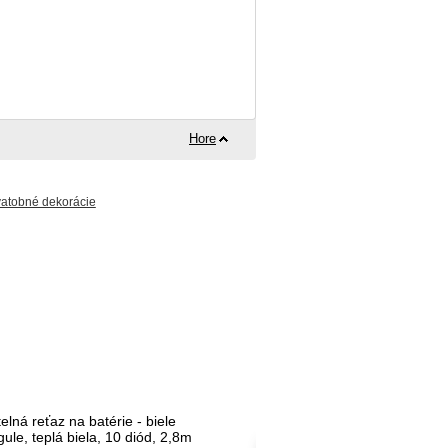
Hore
atobné dekorácie
elná reťaz na batérie - biele
LED svetelná reťaz n
gule, teplá biela, 10 diód, 2,8m
prútené hviezdy, tep