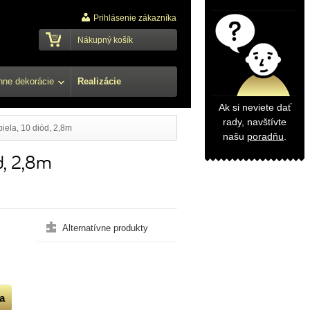
Prihlásenie zákazníka
Nákupný košík
ne dekorácie
Realizácie
Ak si neviete dať
rady, navštívte
biela, 10 diód, 2,8m
našu
poradňu
.
ód, 2,8m
Alternatívne produkty