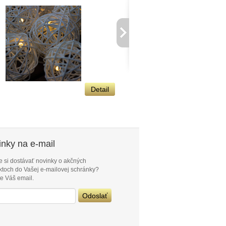
Detail
16,54 €
nky na e-mail
e si dostávať novinky o akčných
ktoch do Vašej e-mailovej schránky?
e Váš email.