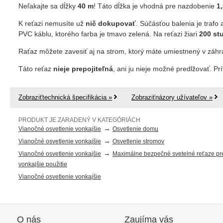
Neľakajte sa dĺžky
40 m
! Táto dĺžka je vhodná pre nazdobenie
1,
K reťazi nemusíte už
nič dokupovať
. Súčásťou balenia je trafo
PVC káblu, ktorého farba je tmavo zelená. Na reťazi žiari
200 stu
Raťaz môžete zavesiť aj na strom, ktorý máte umiestnený v záhr
Táto reťaz
nieje prepojiteľná
, ani ju nieje možné predlžovať. Pr
Zobraziťtechnická špecifikácia »
Zobraziťnázory užívateľov »
PRODUKT JE ZARADENÝ V KATEGÓRIÁCH
→
Vianočné osvetlenie vonkajšie
Osvetlenie domu
→
Vianočné osvetlenie vonkajšie
Osvetlenie stromov
→
Vianočné osvetlenie vonkajšie
Maximálne bezpečné svetelné reťaze pr
vonkajšie použitie
Vianočné osvetlenie vonkajšie
O nás
Zaujíma vás