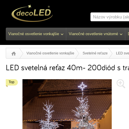
Vianočné osvetlenie vonkajšie
Vianočné osvetlenie vnútorné
Vianočné osvetlenie vonkajšie
Svetelné reťaze
LED sve
LED svetelná reťaz 40m- 200diód s t
Top