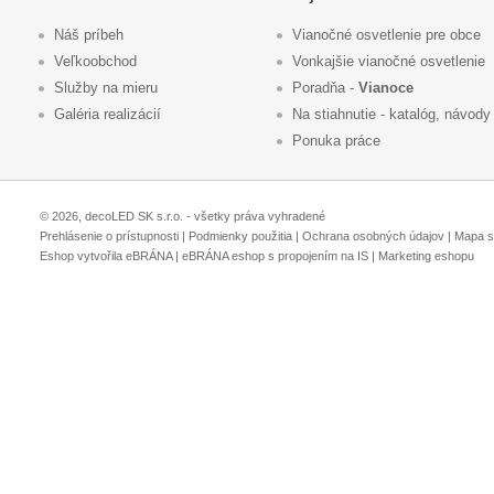
Náš príbeh
Vianočné osvetlenie pre obce
Veľkoobchod
Vonkajšie vianočné osvetlenie
Služby na mieru
Poradňa -
Vianoce
Galéria realizácií
Na stiahnutie - katalóg, návody
Ponuka práce
© 2026, decoLED SK s.r.o. - všetky práva vyhradené
Prehlásenie o prístupnosti
|
Podmienky použitia
|
Ochrana osobných údajov
|
Mapa s
Eshop vytvořila eBRÁNA
|
eBRÁNA eshop s propojením na IS
|
Marketing eshopu