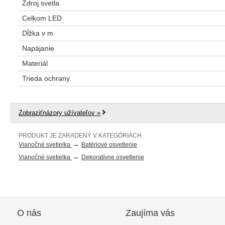
Zdroj svetla
Celkom LED
Dĺžka v m
Napájanie
Materiál
Trieda ochrany
Zobraziťnázory užívateľov »
PRODUKT JE ZARADENÝ V KATEGÓRIÁCH
→
Vianočné svetielka
Batériové osvetlenie
→
Vianočné svetielka
Dekoratívne osvetlenie
O nás
Zaujíma vás