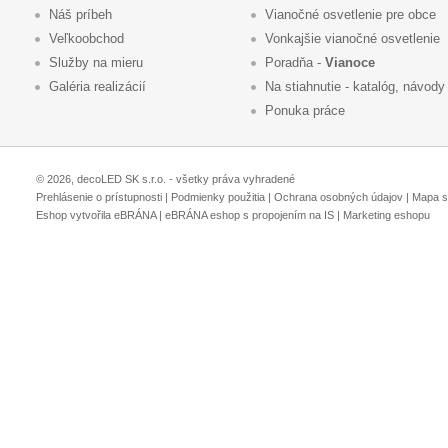
Náš príbeh
Vianočné osvetlenie pre obce
Veľkoobchod
Vonkajšie vianočné osvetlenie
Služby na mieru
Poradňa -
Vianoce
Galéria realizácií
Na stiahnutie - katalóg, návody
Ponuka práce
© 2026, decoLED SK s.r.o. - všetky práva vyhradené
Prehlásenie o prístupnosti
|
Podmienky použitia
|
Ochrana osobných údajov
|
Mapa s
Eshop vytvořila eBRÁNA
|
eBRÁNA eshop s propojením na IS
|
Marketing eshopu