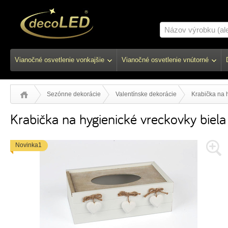
Vianočné osvetlenie vonkajšie
Vianočné osvetlenie vnútorné
Sezónne dekorácie
Valentínske dekorácie
Krabička na 
Krabička na hygienické vreckovky biela
Novinka1