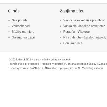
O nás
Zaujíma vás
Náš príbeh
Vianočné osvetlenie pre obce
Veľkoobchod
Vonkajšie vianočné osvetlenie
Služby na mieru
Poradňa -
Vianoce
Galéria realizácií
Na stiahnutie - katalóg, návody
Ponuka práce
© 2026, decoLED SK s.r.o. - všetky práva vyhradené
Prehlásenie o prístupnosti
|
Podmienky použitia
|
Ochrana osobných údajov
|
Mapa s
Eshop vytvořila eBRÁNA
|
eBRÁNA eshop s propojením na IS
|
Marketing eshopu