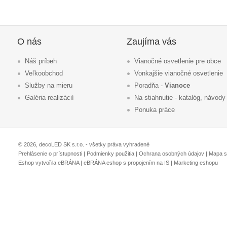
O nás
Zaujíma vás
Náš príbeh
Vianočné osvetlenie pre obce
Veľkoobchod
Vonkajšie vianočné osvetlenie
Služby na mieru
Poradňa -
Vianoce
Galéria realizácií
Na stiahnutie - katalóg, návody
Ponuka práce
© 2026, decoLED SK s.r.o. - všetky práva vyhradené
Prehlásenie o prístupnosti
|
Podmienky použitia
|
Ochrana osobných údajov
|
Mapa s
Eshop vytvořila eBRÁNA
|
eBRÁNA eshop s propojením na IS
|
Marketing eshopu