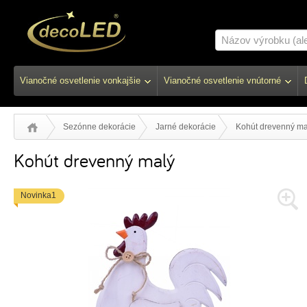
Vianočné osvetlenie vonkajšie
Vianočné osvetlenie vnútorné
Sezónne dekorácie
Jarné dekorácie
Kohút drevenný ma
Kohút drevenný malý
Novinka1