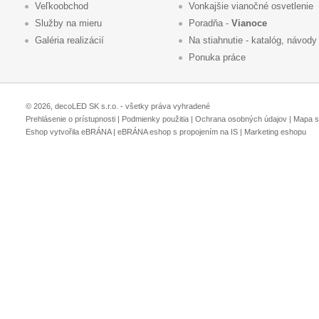
Veľkoobchod
Vonkajšie vianočné osvetlenie
Služby na mieru
Poradňa -
Vianoce
Galéria realizácií
Na stiahnutie - katalóg, návody
Ponuka práce
© 2026, decoLED SK s.r.o. - všetky práva vyhradené
Prehlásenie o prístupnosti
|
Podmienky použitia
|
Ochrana osobných údajov
|
Mapa s
Eshop vytvořila eBRÁNA
|
eBRÁNA eshop s propojením na IS
|
Marketing eshopu