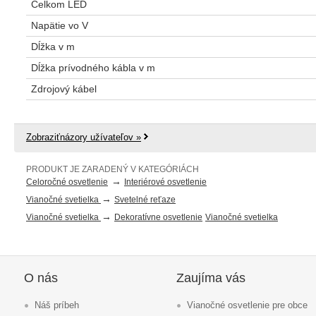
Celkom LED
Napätie vo V
Dĺžka v m
Dĺžka prívodného kábla v m
Zdrojový kábel
Zobraziťnázory užívateľov »
PRODUKT JE ZARADENÝ V KATEGÓRIÁCH
→
Celoročné osvetlenie
Interiérové osvetlenie
→
Vianočné svetielka
Svetelné reťaze
→
Vianočné svetielka
Dekoratívne osvetlenie
Vianočné svetielka
O nás
Zaujíma vás
Náš príbeh
Vianočné osvetlenie pre obce