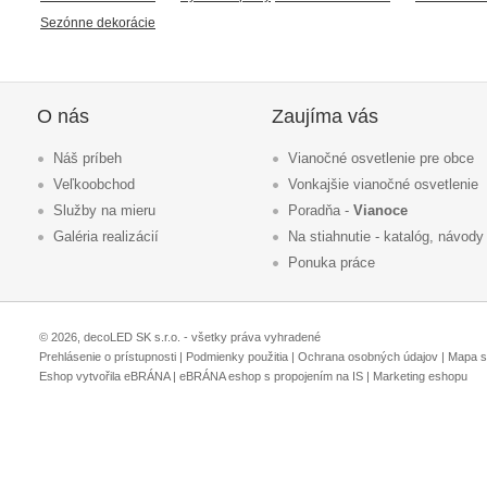
Sezónne dekorácie
O nás
Zaujíma vás
Náš príbeh
Vianočné osvetlenie pre obce
Veľkoobchod
Vonkajšie vianočné osvetlenie
Služby na mieru
Poradňa -
Vianoce
Galéria realizácií
Na stiahnutie - katalóg, návody
Ponuka práce
© 2026, decoLED SK s.r.o. - všetky práva vyhradené
Prehlásenie o prístupnosti
|
Podmienky použitia
|
Ochrana osobných údajov
|
Mapa s
Eshop vytvořila eBRÁNA
|
eBRÁNA eshop s propojením na IS
|
Marketing eshopu