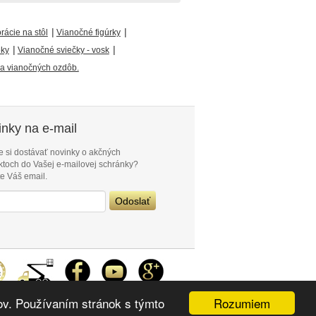
|
|
ácie na stôl
Vianočné figúrky
|
|
eky
Vianočné sviečky - vosk
a vianočných ozdôb.
nky na e-mail
e si dostávať novinky o akčných
ktoch do Vašej e-mailovej schránky?
e Váš email.
Rozumiem
ov. Používaním stránok s týmto