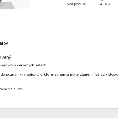
Kód produktu
410728
eľov
ervený
njelikov v červených šatách.
e do poznámky
napísať, o ktorú variantu máte záujem
(ležiaci / stoja
 (9cm x 5,5 cm)