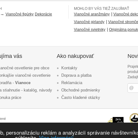
H
MOHLO BY VÁS TIEŽ ZAUJÍMAŤ
→
|
Vianočné figúrky
Dekorácie
Vianočné aranžmány
Vianočné dekor
|
Vianočné girlandy
Vianočné stromč
|
Vianočné svietniky
Originálna ponuk
ujíma vás
Ako nakupovať
Novi
Prajet
ianočné osvetlenie pre obce
Kontakty
produ
onkajšie vianočné osvetlenie
Doprava a platba
Zadajt
oradňa -
Vianoce
Reklamácia
a stiahnutie - katalóg, návody
Obchodné podmienky
onuka práce
Často kladené otázky
dené
Ochrana osobných údajov
|
Mapa stránok
jením na IS
|
Marketing eshopu
b, personalizáciu reklám a analyzácii správanie návštevník
súhlasíte.
Viac informácií