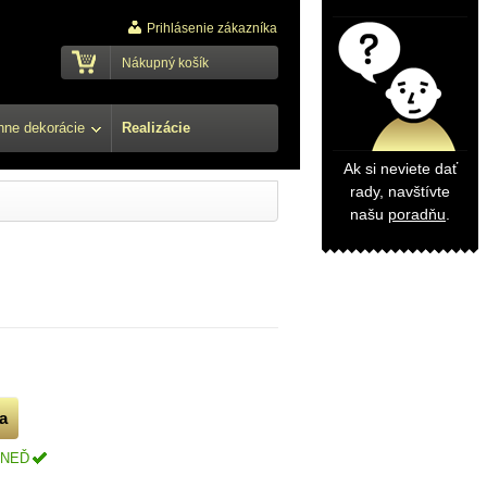
Prihlásenie zákazníka
Nákupný košík
ne dekorácie
Realizácie
Ak si neviete dať
rady, navštívte
našu
poradňu
.
HNEĎ