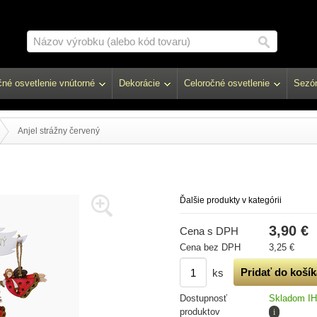
né osvetlenie vnútorné
Dekorácie
Celoročné osvetlenie
Sezón
Anjel strážny červený
Ďalšie produkty v kategórii
3,90 €
Cena s DPH
Cena bez DPH
3,25 €
ks
Dostupnosť
Skladom I
produktov
i