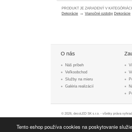
PRODUKT JE ZARADENÝ V KATEGÓRIÁC
→
Dekorácie
Vianočné ozdoby
Dekorácie
O nás
Za
Náš príbeh
V
Veľkoobchod
V
Služby na mieru
P
Galéria realizácií
N
P
© 2026, decoLED SK s.r.o. - všetky práva vyhra
Prehlásenie o prístupnosti
|
Podmienky použitia
|
Eshop vytvořila eBRÁNA
|
eBRÁNA eshop s propo
Tento eshop používa cookies na poskytovanie služie