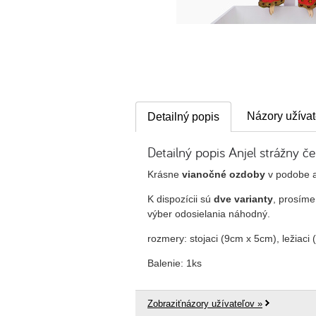
Názory užívat
Detailný popis
Detailný popis Anjel strážny č
Krásne
vianočné ozdoby
v podobe a
K dispozícii sú
dve varianty
, prosím
výber odosielania náhodný.
rozmery: stojaci (9cm x 5cm), ležiaci
Balenie: 1ks
Zobraziťnázory užívateľov »