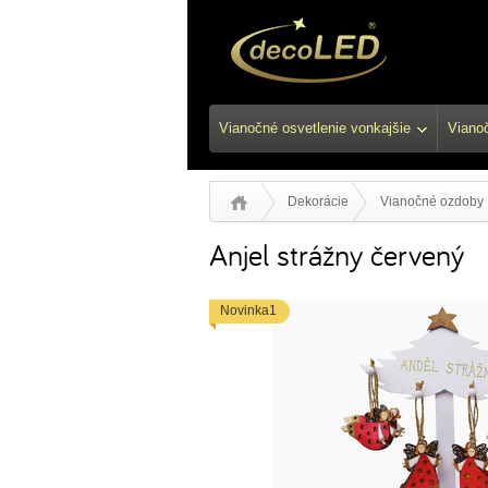
Vianočné osvetlenie vonkajšie
Vianoč
Dekorácie
Vianočné ozdoby
Anjel strážny červený
Novinka1