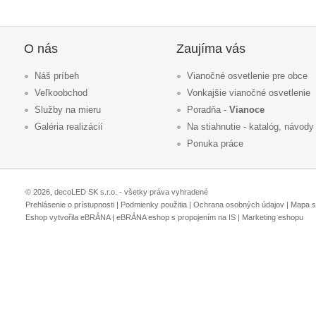
O nás
Zaujíma vás
Náš príbeh
Vianočné osvetlenie pre obce
Veľkoobchod
Vonkajšie vianočné osvetlenie
Služby na mieru
Poradňa -
Vianoce
Galéria realizácií
Na stiahnutie - katalóg, návody
Ponuka práce
© 2026, decoLED SK s.r.o. - všetky práva vyhradené
Prehlásenie o prístupnosti
|
Podmienky použitia
|
Ochrana osobných údajov
|
Mapa s
Eshop vytvořila eBRÁNA
|
eBRÁNA eshop s propojením na IS
|
Marketing eshopu