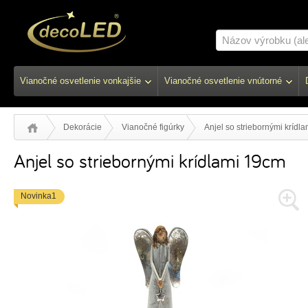
Vianočné osvetlenie vonkajšie
Vianočné osvetlenie vnútorné
Dekorácie
Vianočné figúrky
Anjel so striebornými krídl
Anjel so striebornými krídlami 19cm
Novinka1